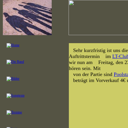
Sehr kurzfristig ist uns di
Auftrittstermin im
LT-Clu
wir nun am Freitag, den 23.
hören sein. Mit
von der Partie sind
Poolst
beträgt im Vorverkauf 4€ u